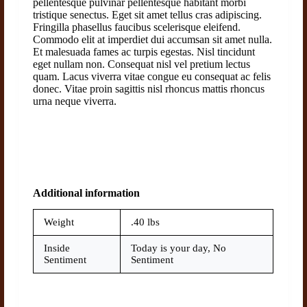
pellentesque pulvinar pellentesque habitant morbi
tristique senectus. Eget sit amet tellus cras adipiscing.
Fringilla phasellus faucibus scelerisque eleifend.
Commodo elit at imperdiet dui accumsan sit amet nulla.
Et malesuada fames ac turpis egestas. Nisl tincidunt
eget nullam non. Consequat nisl vel pretium lectus
quam. Lacus viverra vitae congue eu consequat ac felis
donec. Vitae proin sagittis nisl rhoncus mattis rhoncus
urna neque viverra.
Additional information
Weight
.40 lbs
Inside
Today is your day, No
Sentiment
Sentiment